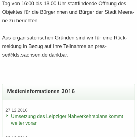
Tag von 16:00 bis 18.00 Uhr statt­fin­den­de Öff­nung des
Ob­jek­tes für die Bür­ge­rin­nen und Bür­ger der Stadt Meer­a­
ne zu be­rich­ten.
Aus or­ga­ni­sa­to­ri­schen Grün­den sind wir für eine Rück­
mel­dung in Bezug auf Ihre Teil­nah­me an pres­
se@lds.sach­sen.de dank­bar.
Me­di­en­in­for­ma­tio­nen 2016
27.12.2016
Um­set­zung des Leip­zi­ger Nah­ver­kehrs­plans kommt
wei­ter voran