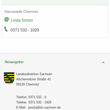
Dienst­stel­le Chem­nitz
Linda Simon
0371 532 - 1020
Herausgeber
Lan­des­di­rek­ti­on Sach­sen
Alt­chem­nit­zer Stra­ße 41
09120 Chem­nitz
Te­le­fon: 0371 532 - 0
Te­le­fax: 0371 532 - 1929
E-​Mail:
post[at]lds.sach­sen.de