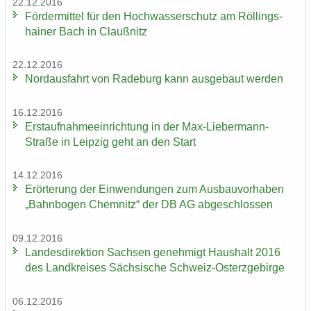
22.12.2016
För­der­mit­tel für den Hoch­was­ser­schutz am Röl­lings­
hai­ner Bach in Clau­ß­nitz
22.12.2016
Nord­aus­fahrt von Ra­de­burg kann aus­ge­baut wer­den
16.12.2016
Erst­auf­nah­me­ein­rich­tung in der Max-​Liebermann-
Straße in Leip­zig geht an den Start
14.12.2016
Er­ör­te­rung der Ein­wen­dun­gen zum Aus­bau­vor­ha­ben
„Bahn­bo­gen Chem­nitz“ der DB AG ab­ge­schlos­sen
09.12.2016
Lan­des­di­rek­ti­on Sach­sen ge­neh­migt Haus­halt 2016
des Land­krei­ses Säch­si­sche Schweiz-​Osterzgebirge
06.12.2016