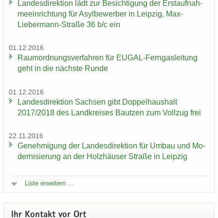
Lan­des­di­rek­ti­on lädt zur Be­sich­ti­gung der Erst­auf­nah­
me­ein­rich­tung für Asyl­be­wer­ber in Leip­zig, Max-​
Liebermann-Straße 36 b/c ein
01.12.2016
Raum­ord­nungs­ver­fah­ren für EUGAL-​Ferngasleitung
geht in die nächs­te Runde
01.12.2016
Lan­des­di­rek­ti­on Sach­sen gibt Dop­pel­haus­halt
2017/2018 des Land­krei­ses Baut­zen zum Voll­zug frei
22.11.2016
Ge­neh­mi­gung der Lan­des­di­rek­ti­on für Umbau und Mo­
der­ni­sie­rung an der Holz­häu­ser Stra­ße in Leip­zig
Liste er­wei­tern ...
Ihr Kon­takt vor Ort