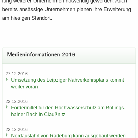
lung wei­te­rer Un­ter­neh­men not­wen­dig ge­wor­den. Auch
be­reits an­säs­si­ge Un­ter­neh­men pla­nen ihre Er­wei­te­rung
am hie­si­gen Stand­ort.
Me­di­en­in­for­ma­tio­nen 2016
27.12.2016
Um­set­zung des Leip­zi­ger Nah­ver­kehrs­plans kommt
wei­ter voran
22.12.2016
För­der­mit­tel für den Hoch­was­ser­schutz am Röl­lings­
hai­ner Bach in Clau­ß­nitz
22.12.2016
Nord­aus­fahrt von Ra­de­burg kann aus­ge­baut wer­den