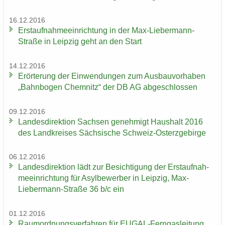
16.12.2016
Erst­auf­nah­me­ein­rich­tung in der Max-​Liebermann-
Straße in Leip­zig geht an den Start
14.12.2016
Er­ör­te­rung der Ein­wen­dun­gen zum Aus­bau­vor­ha­ben
„Bahn­bo­gen Chem­nitz“ der DB AG ab­ge­schlos­sen
09.12.2016
Lan­des­di­rek­ti­on Sach­sen ge­neh­migt Haus­halt 2016
des Land­krei­ses Säch­si­sche Schweiz-​Osterzgebirge
06.12.2016
Lan­des­di­rek­ti­on lädt zur Be­sich­ti­gung der Erst­auf­nah­
me­ein­rich­tung für Asyl­be­wer­ber in Leip­zig, Max-​
Liebermann-Straße 36 b/c ein
01.12.2016
Raum­ord­nungs­ver­fah­ren für EUGAL-​Ferngasleitung