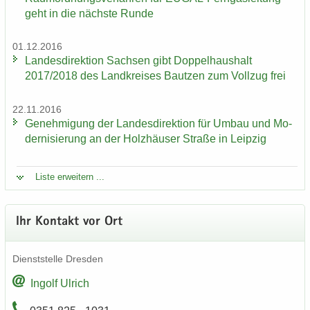
geht in die nächs­te Runde
01.12.2016
Lan­des­di­rek­ti­on Sach­sen gibt Dop­pel­haus­halt
2017/2018 des Land­krei­ses Baut­zen zum Voll­zug frei
22.11.2016
Ge­neh­mi­gung der Lan­des­di­rek­ti­on für Umbau und Mo­
der­ni­sie­rung an der Holz­häu­ser Stra­ße in Leip­zig
Liste er­wei­tern ...
Ihr Kon­takt vor Ort
Dienst­stel­le Dres­den
In­golf Ul­rich