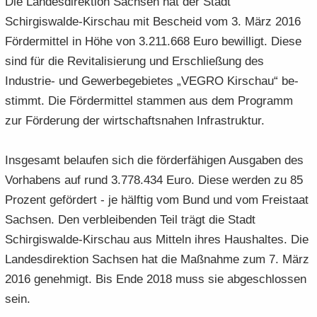
Die Lan­des­di­rek­ti­on Sach­sen hat der Stadt
e
e
­
t
a
­
Schirgiswalde-​Kirschau mit Be­scheid vom 3. März 2016
n
n
o
i
­
m
För­der­mit­tel in Höhe von 3.211.668 Euro be­wil­ligt. Diese
­
­
n
­
t
a
sind für die Re­vi­ta­li­sie­rung und Er­schlie­ßung des
d
d
o
i
­
e
e
n
Industrie-​ und Ge­wer­be­ge­bie­tes „VEGRO Kirschau“ be­
­
t
N
N
o
i
stimmt. Die För­der­mit­tel stam­men aus dem Pro­gramm
a
a
n
­
zur För­de­rung der wirt­schafts­na­hen In­fra­struk­tur.
­
­
o
v
v
n
i
i
Ins­ge­samt be­lau­fen sich die för­der­fä­hi­gen Aus­ga­ben des
­
­
Vor­ha­bens auf rund 3.778.434 Euro. Diese wer­den zu 85
g
g
Pro­zent ge­för­dert - je hälf­tig vom Bund und vom Frei­staat
a
a
Sach­sen. Den ver­blei­ben­den Teil trägt die Stadt
­
­
Schirgiswalde-​Kirschau aus Mit­teln ihres Haus­hal­tes. Die
t
t
i
i
Lan­des­di­rek­ti­on Sach­sen hat die Maß­nah­me zum 7. März
­
­
2016 ge­neh­migt. Bis Ende 2018 muss sie ab­ge­schlos­sen
o
o
sein.
n
n