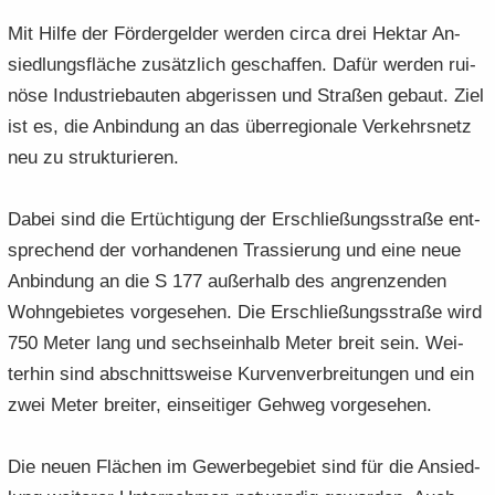
Mit Hilfe der För­der­gel­der wer­den circa drei Hekt­ar An­
sied­lungs­flä­che zu­sätz­lich ge­schaf­fen. Dafür wer­den rui­
nö­se In­dus­trie­bau­ten ab­ge­ris­sen und Stra­ßen ge­baut. Ziel
ist es, die An­bin­dung an das über­re­gio­na­le Ver­kehrs­netz
neu zu struk­tu­rie­ren.
Dabei sind die Er­tüch­ti­gung der Er­schlie­ßungs­stra­ße ent­
spre­chend der vor­han­de­nen Tras­sie­rung und eine neue
An­bin­dung an die S 177 au­ßer­halb des an­gren­zen­den
Wohn­ge­bie­tes vor­ge­se­hen. Die Er­schlie­ßungs­stra­ße wird
750 Meter lang und sechs­ein­halb Meter breit sein. Wei­
ter­hin sind ab­schnitts­wei­se Kur­ven­ver­brei­tun­gen und ein
zwei Meter brei­ter, ein­sei­ti­ger Geh­weg vor­ge­se­hen.
Die neuen Flä­chen im Ge­wer­be­ge­biet sind für die An­sied­