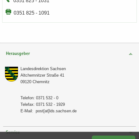
0351 825 - 1031
0351 825 - 1091
Herausgeber
Lan­des­di­rek­ti­on Sach­sen
Alt­chem­nit­zer Stra­ße 41
09120 Chem­nitz
Te­le­fon: 0371 532 - 0
Te­le­fax: 0371 532 - 1929
E-​Mail:
post[at]lds.sach­sen.de
Service