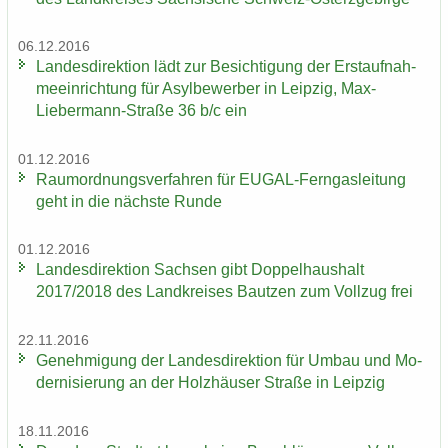
06.12.2016
Lan­des­di­rek­ti­on lädt zur Be­sich­ti­gung der Erst­auf­nah­
me­ein­rich­tung für Asyl­be­wer­ber in Leip­zig, Max-​
Liebermann-Straße 36 b/c ein
01.12.2016
Raum­ord­nungs­ver­fah­ren für EUGAL-​Ferngasleitung
geht in die nächs­te Runde
01.12.2016
Lan­des­di­rek­ti­on Sach­sen gibt Dop­pel­haus­halt
2017/2018 des Land­krei­ses Baut­zen zum Voll­zug frei
22.11.2016
Ge­neh­mi­gung der Lan­des­di­rek­ti­on für Umbau und Mo­
der­ni­sie­rung an der Holz­häu­ser Stra­ße in Leip­zig
18.11.2016