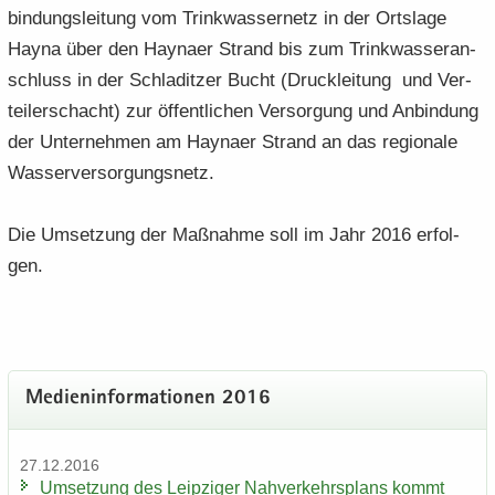
bin­dungs­lei­tung vom Trink­was­ser­netz in der Orts­la­ge
Hayna über den Hay­na­er Strand bis zum Trink­was­ser­an­
schluss in der Schla­dit­zer Bucht (Druck­lei­tung und Ver­
tei­ler­schacht) zur öf­fent­li­chen Ver­sor­gung und An­bin­dung
der Un­ter­neh­men am Hay­na­er Strand an das re­gio­na­le
Was­ser­ver­sor­gungs­netz.
Die Um­set­zung der Maß­nah­me soll im Jahr 2016 er­fol­
gen.
Me­di­en­in­for­ma­tio­nen 2016
27.12.2016
Um­set­zung des Leip­zi­ger Nah­ver­kehrs­plans kommt