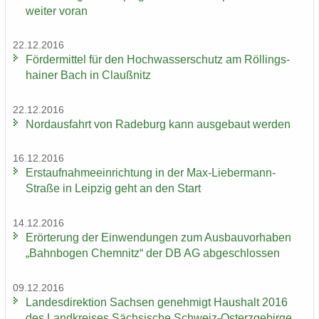
wei­ter voran
22.12.2016
För­der­mit­tel für den Hoch­was­ser­schutz am Röl­lings­
hai­ner Bach in Clau­ß­nitz
22.12.2016
Nord­aus­fahrt von Ra­de­burg kann aus­ge­baut wer­den
16.12.2016
Erst­auf­nah­me­ein­rich­tung in der Max-​Liebermann-
Straße in Leip­zig geht an den Start
14.12.2016
Er­ör­te­rung der Ein­wen­dun­gen zum Aus­bau­vor­ha­ben
„Bahn­bo­gen Chem­nitz“ der DB AG ab­ge­schlos­sen
09.12.2016
Lan­des­di­rek­ti­on Sach­sen ge­neh­migt Haus­halt 2016
des Land­krei­ses Säch­si­sche Schweiz-​Osterzgebirge