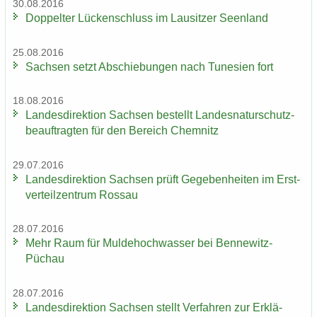
30.08.2016
Dop­pel­ter Lü­cken­schluss im Lau­sit­zer Se­en­land
25.08.2016
Sach­sen setzt Ab­schie­bun­gen nach Tu­ne­si­en fort
18.08.2016
Lan­des­di­rek­ti­on Sach­sen be­stellt Lan­des­na­tur­schutz­
be­auf­trag­ten für den Be­reich Chem­nitz
29.07.2016
Lan­des­di­rek­ti­on Sach­sen prüft Ge­ge­ben­hei­ten im Erst­
ver­teil­zen­trum Ros­sau
28.07.2016
Mehr Raum für Mul­de­hoch­was­ser bei Bennewitz-​
Püchau
28.07.2016
Lan­des­di­rek­ti­on Sach­sen stellt Ver­fah­ren zur Er­klä­