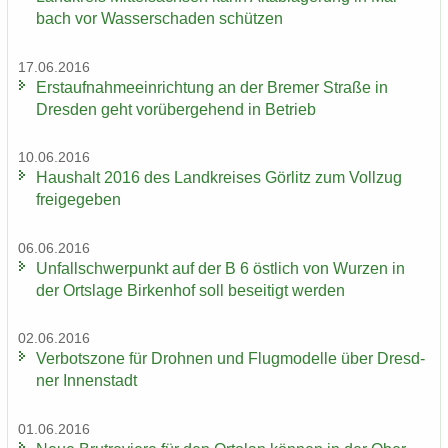
bach vor Was­ser­scha­den schüt­zen
17.06.2016
Erst­auf­nah­me­ein­rich­tung an der Bre­mer Stra­ße in
Dres­den geht vor­über­ge­hend in Be­trieb
10.06.2016
Haus­halt 2016 des Land­krei­ses Gör­litz zum Voll­zug
frei­ge­ge­ben
06.06.2016
Un­fall­schwer­punkt auf der B 6 öst­lich von Wur­zen in
der Orts­la­ge Bir­ken­hof soll be­sei­tigt wer­den
02.06.2016
Ver­bots­zo­ne für Droh­nen und Flug­mo­del­le über Dresd­
ner In­nen­stadt
01.06.2016