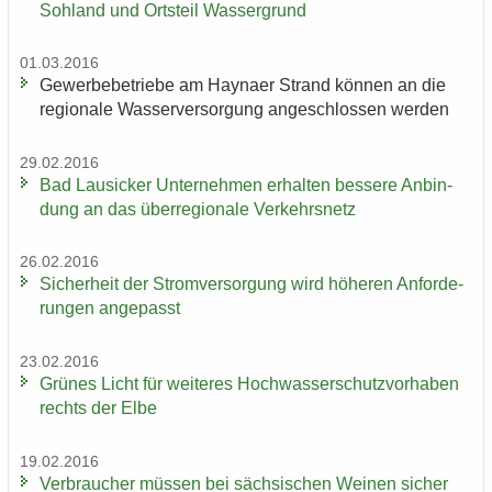
Soh­land und Orts­teil Was­ser­grund
01.03.2016
Ge­wer­be­be­trie­be am Hay­na­er Strand kön­nen an die
re­gio­na­le Was­ser­ver­sor­gung an­ge­schlos­sen wer­den
29.02.2016
Bad Lau­si­cker Un­ter­neh­men er­hal­ten bes­se­re An­bin­
dung an das über­re­gio­na­le Ver­kehrs­netz
26.02.2016
Si­cher­heit der Strom­ver­sor­gung wird hö­he­ren An­for­de­
run­gen an­ge­passt
23.02.2016
Grü­nes Licht für wei­te­res Hoch­was­ser­schutz­vor­ha­ben
rechts der Elbe
19.02.2016
Ver­brau­cher müs­sen bei säch­si­schen Wei­nen si­cher