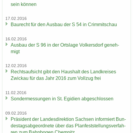
sein kön­nen
17.02.2016
Bau­recht für den Aus­bau der S 54 in Crim­mit­schau
16.02.2016
Aus­bau der S 96 in der Orts­la­ge Vol­kers­dorf ge­neh­
migt
12.02.2016
Rechts­auf­sicht gibt den Haus­halt des Land­krei­ses
Zwi­ckau für das Jahr 2016 zum Voll­zug frei
11.02.2016
Son­der­mes­sun­gen in St. Egi­di­en ab­ge­schlos­sen
09.02.2016
Prä­si­dent der Lan­des­di­rek­ti­on Sach­sen in­for­miert Bun­
des­tags­ab­ge­ord­ne­te über das Plan­fest­stel­lungs­ver­fah­
ren zum Bahn­bo­gen Chem­nitz