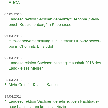
EUGAL
02.05.2016
Lan­des­di­rek­ti­on Sach­sen ge­neh­migt De­po­nie „Stein­
bruch Roth­schön­berg“ in Klipp­hau­sen
29.04.2016
Ein­woh­ner­ver­samm­lung zur Un­ter­kunft für Asyl­be­wer­
ber in Chemnitz-​Einsiedel
25.04.2016
Lan­des­di­rek­ti­on Sach­sen be­stä­tigt Haus­halt 2016 des
Land­krei­ses Mei­ßen
25.04.2016
Mehr Geld für Kitas in Sach­sen
19.04.2016
Lan­des­di­rek­ti­on Sach­sen ge­neh­migt den Nach­trags­
haus­halt des Land­krei­ses Leip­zig