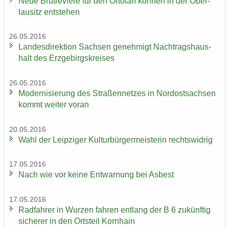
Neue Brut­re­vie­re für den Or­to­lan kön­nen in der Ober­
lau­sitz ent­ste­hen
26.05.2016
Lan­des­di­rek­ti­on Sach­sen ge­neh­migt Nach­trags­haus­
halt des Erz­ge­birgs­krei­ses
26.05.2016
Mo­der­ni­sie­rung des Stra­ßen­net­zes in Nord­ost­sach­sen
kommt wei­ter voran
20.05.2016
Wahl der Leip­zi­ger Kul­tur­bür­ger­meis­te­rin rechts­wid­rig
17.05.2016
Nach wie vor keine Ent­war­nung bei Asbest
17.05.2016
Rad­fah­rer in Wur­zen fah­ren ent­lang der B 6 zu­künf­tig
si­che­rer in den Orts­teil Korn­hain