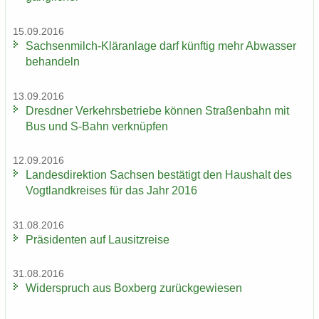
15.09.2016
Sachsenmilch-​Kläranlage darf künf­tig mehr Ab­was­ser
be­han­deln
13.09.2016
Dresd­ner Ver­kehrs­be­trie­be kön­nen Stra­ßen­bahn mit
Bus und S-​Bahn ver­knüp­fen
12.09.2016
Lan­des­di­rek­ti­on Sach­sen be­stä­tigt den Haus­halt des
Vogt­land­krei­ses für das Jahr 2016
31.08.2016
Prä­si­den­ten auf Lau­sitz­rei­se
31.08.2016
Wi­der­spruch aus Box­berg zu­rück­ge­wie­sen