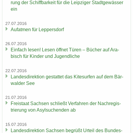
rung der Schiff­bar­keit für die Leip­zi­ger Stadt­ge­wäs­ser
ein
27.07.2016
Auf­at­men für Lep­pers­dorf
26.07.2016
Ein­fach lesen! Lesen öff­net Türen – Bü­cher auf Ara­
bisch für Kin­der und Ju­gend­li­che
22.07.2016
Lan­des­di­rek­ti­on ge­stat­tet das Ki­te­sur­fen auf dem Bär­
wal­der See
21.07.2016
Frei­staat Sach­sen schließt Ver­fah­ren der Nach­re­gis­
trie­rung von Asyl­su­chen­den ab
15.07.2016
Lan­des­di­rek­ti­on Sach­sen be­grüßt Ur­teil des Bun­des­