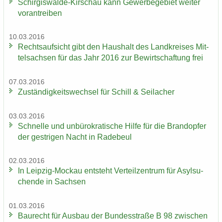
Schirgiswalde-​Kirschau kann Ge­wer­be­ge­biet wei­ter
vor­an­trei­ben
10.03.2016
Rechts­auf­sicht gibt den Haus­halt des Land­krei­ses Mit­
tel­sach­sen für das Jahr 2016 zur Be­wirt­schaf­tung frei
07.03.2016
Zu­stän­dig­keits­wech­sel für Schill & Seil­a­cher
03.03.2016
Schnel­le und un­bü­ro­kra­ti­sche Hilfe für die Brand­op­fer
der gest­ri­gen Nacht in Ra­de­beul
02.03.2016
In Leipzig-​Mockau ent­steht Ver­teil­zen­trum für Asyl­su­
chen­de in Sach­sen
01.03.2016
Bau­recht für Aus­bau der Bun­des­stra­ße B 98 zwi­schen