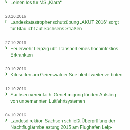
Lei­nen los für MS „Klara“
28.10.2016
Lan­des­ka­ta­stro­phen­schutz­übung „AKUT 2016“ sorgt
für Blau­licht auf Sach­sens Stra­ßen
27.10.2016
Feu­er­wehr Leip­zig übt Trans­port eines hoch­in­fek­ti­ös
Er­krank­ten
20.10.2016
Ki­te­sur­fen am Gei­ers­wal­der See bleibt wei­ter ver­bo­ten
12.10.2016
Sach­sen ver­ein­facht Ge­neh­mi­gung für den Auf­stieg
von un­be­mann­ten Luft­fahrt­sys­te­men
04.10.2016
Lan­des­di­rek­ti­on Sach­sen schließt Über­prü­fung der
Nacht­flug­lärm­be­las­tung 2015 am Flug­ha­fen Leip­