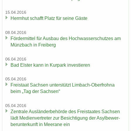
15.04.2016
Herrn­hut schafft Platz für seine Gäste
08.04.2016
För­der­mit­tel für Aus­bau des Hoch­was­ser­schut­zes am
Münz­bach in Frei­berg
06.04.2016
Bad Els­ter kann in Kur­park in­ves­tie­ren
05.04.2016
Frei­staat Sach­sen un­ter­stützt Limbach-​Oberfrohna
beim „Tag der Sach­sen“
05.04.2016
Zen­tra­le Aus­län­der­be­hör­de des Frei­staa­tes Sach­sen
lädt Me­di­en­ver­tre­ter zur Be­sich­ti­gung der Asyl­be­wer­
ber­un­ter­kunft in Meer­a­ne ein