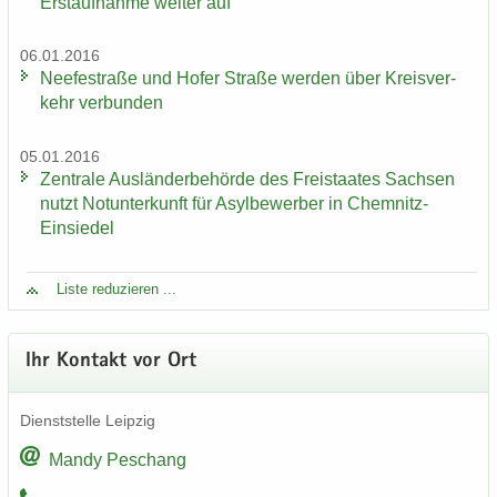
Erst­auf­nah­me wei­ter auf
06.01.2016
Nee­fe­st­ra­ße und Hofer Stra­ße wer­den über Kreis­ver­
kehr ver­bun­den
05.01.2016
Zen­tra­le Aus­län­der­be­hör­de des Frei­staa­tes Sach­sen
nutzt Not­un­ter­kunft für Asyl­be­wer­ber in Chemnitz-​
Einsiedel
Liste re­du­zie­ren ...
Ihr Kon­takt vor Ort
Dienst­stel­le Leip­zig
Mandy Peschang