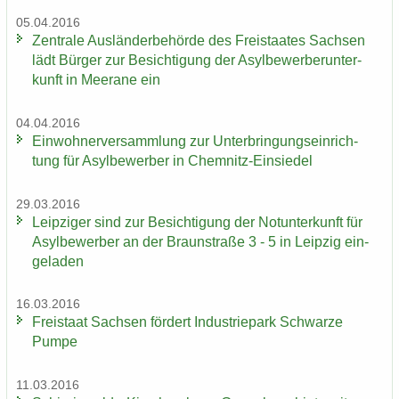
05.04.2016
Zen­tra­le Aus­län­der­be­hör­de des Frei­staa­tes Sach­sen
lädt Bür­ger zur Be­sich­ti­gung der Asyl­be­wer­ber­un­ter­
kunft in Meer­a­ne ein
04.04.2016
Ein­woh­ner­ver­samm­lung zur Un­ter­brin­gungs­ein­rich­
tung für Asyl­be­wer­ber in Chemnitz-​Einsiedel
29.03.2016
Leip­zi­ger sind zur Be­sich­ti­gung der Not­un­ter­kunft für
Asyl­be­wer­ber an der Braun­stra­ße 3 - 5 in Leip­zig ein­
ge­la­den
16.03.2016
Frei­staat Sach­sen för­dert In­dus­trie­park Schwar­ze
Pumpe
11.03.2016