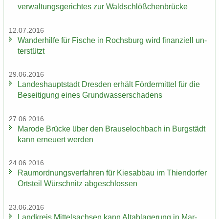
ver­wal­tungs­ge­rich­tes zur Wald­schlöß­chen­brü­cke
12.07.2016
Wan­der­hil­fe für Fi­sche in Rochs­burg wird fi­nan­zi­ell un­
ter­stützt
29.06.2016
Lan­des­haupt­stadt Dres­den er­hält För­der­mit­tel für die
Be­sei­ti­gung eines Grund­was­ser­scha­dens
27.06.2016
Ma­ro­de Brü­cke über den Brau­se­loch­bach in Burg­städt
kann er­neu­ert wer­den
24.06.2016
Raum­ord­nungs­ver­fah­ren für Kies­ab­bau im Thi­en­dor­fer
Orts­teil Wür­schnitz ab­ge­schlos­sen
23.06.2016
Land­kreis Mit­tel­sach­sen kann Alt­ab­la­ge­rung in Mar­