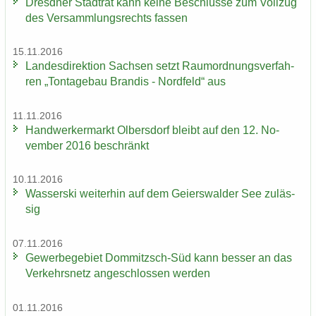
Dresd­ner Stadt­rat kann keine Be­schlüs­se zum Voll­zug
des Ver­samm­lungs­rechts fas­sen
15.11.2016
Lan­des­di­rek­ti­on Sach­sen setzt Raum­ord­nungs­ver­fah­
ren „Ton­ta­ge­bau Bran­dis - Nord­feld“ aus
11.11.2016
Hand­wer­ker­markt Ol­bers­dorf bleibt auf den 12. No­
vem­ber 2016 be­schränkt
10.11.2016
Was­ser­ski wei­ter­hin auf dem Gei­ers­wal­der See zu­läs­
sig
07.11.2016
Ge­wer­be­ge­biet Dommitzsch-​Süd kann bes­ser an das
Ver­kehrs­netz an­ge­schlos­sen wer­den
01.11.2016