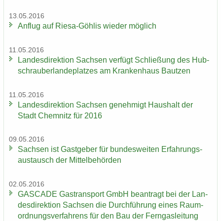
13.05.2016
An­flug auf Riesa-​Göhlis wie­der mög­lich
11.05.2016
Lan­des­di­rek­ti­on Sach­sen ver­fügt Schlie­ßung des Hub­
schrau­ber­lan­de­plat­zes am Kran­ken­haus Baut­zen
11.05.2016
Lan­des­di­rek­ti­on Sach­sen ge­neh­migt Haus­halt der
Stadt Chem­nitz für 2016
09.05.2016
Sach­sen ist Gast­ge­ber für bun­des­wei­ten Er­fah­rungs­
aus­tausch der Mit­tel­be­hör­den
02.05.2016
GAS­CA­DE Gas­trans­port GmbH be­an­tragt bei der Lan­
des­di­rek­ti­on Sach­sen die Durch­füh­rung eines Raum­
ord­nungs­ver­fah­rens für den Bau der Fern­gas­lei­tung