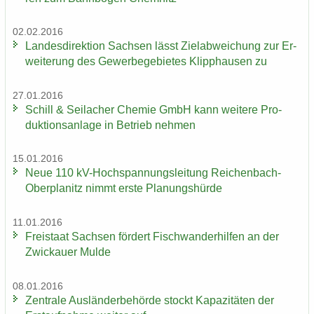
02.02.2016
Lan­des­di­rek­ti­on Sach­sen lässt Ziel­ab­wei­chung zur Er­
wei­te­rung des Ge­wer­be­ge­bie­tes Klipp­hau­sen zu
27.01.2016
Schill & Seil­a­cher Che­mie GmbH kann wei­te­re Pro­
duk­ti­ons­an­la­ge in Be­trieb neh­men
15.01.2016
Neue 110 kV-​Hochspannungsleitung Reichenbach-​
Oberplanitz nimmt erste Pla­nungs­hür­de
11.01.2016
Frei­staat Sach­sen för­dert Fisch­wan­der­hil­fen an der
Zwi­ckau­er Mulde
08.01.2016
Zen­tra­le Aus­län­der­be­hör­de stockt Ka­pa­zi­tä­ten der