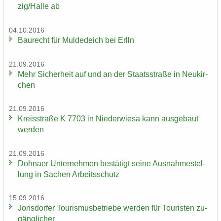
zig/Halle ab
04.10.2016
Bau­recht für Mul­de­deich bei Erlln
21.09.2016
Mehr Si­cher­heit auf und an der Staats­stra­ße in Neu­kir­
chen
21.09.2016
Kreis­stra­ße K 7703 in Nie­der­wie­sa kann aus­ge­baut
wer­den
21.09.2016
Dohna­er Un­ter­neh­men be­stä­tigt seine Aus­nah­me­stel­
lung in Sa­chen Ar­beits­schutz
15.09.2016
Jons­dor­fer Tou­ris­mus­be­trie­be wer­den für Tou­ris­ten zu­
gäng­li­cher