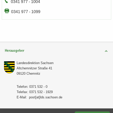
0341 977 - 1004
0341 977 - 1099
Herausgeber
Lan­des­di­rek­ti­on Sach­sen
Alt­chem­nit­zer Stra­ße 41
09120 Chem­nitz
Te­le­fon: 0371 532 - 0
Te­le­fax: 0371 532 - 1929
E-​Mail:
post[at]lds.sach­sen.de